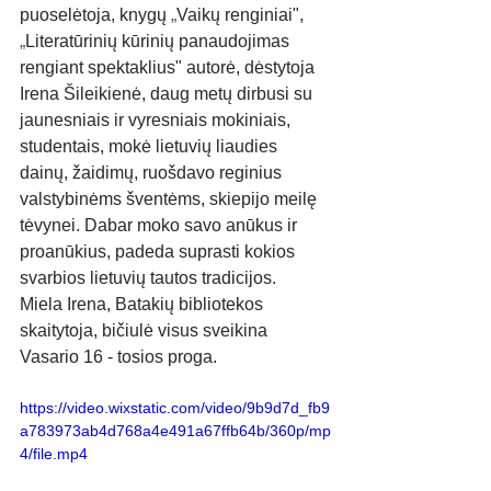
puoselėtoja, knygų 
„
Vaikų renginiai", 
„
Literatūrinių kūrinių panaudojimas 
rengiant spektaklius" autorė, dėstytoja 
Irena Šileikienė, daug metų dirbusi su 
jaunesniais ir vyresniais mokiniais, 
studentais, mokė lietuvių liaudies 
dainų, žaidimų, ruošdavo reginius 
valstybinėms šventėms, skiepijo meilę 
tėvynei. Dabar moko savo anūkus ir 
proanūkius, padeda suprasti kokios 
svarbios lietuvių tautos tradicijos.
Miela Irena, Batakių bibliotekos 
skaitytoja, bičiulė visus sveikina 
Vasario 16 - tosios proga.
https://video.wixstatic.com/video/9b9d7d_fb9
a783973ab4d768a4e491a67ffb64b/360p/mp
4/file.mp4