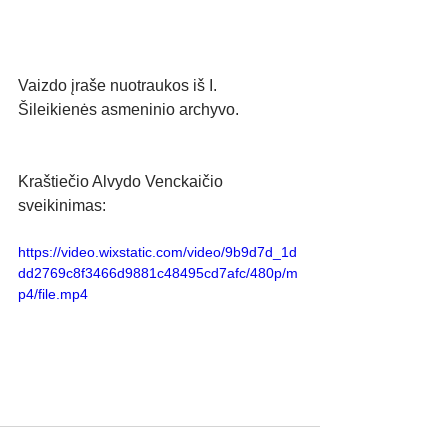
Vaizdo įraše nuotraukos iš I. 
Šileikienės asmeninio archyvo.
Kraštiečio Alvydo Venckaičio 
sveikinimas:
https://video.wixstatic.com/video/9b9d7d_1d
dd2769c8f3466d9881c48495cd7afc/480p/m
p4/file.mp4