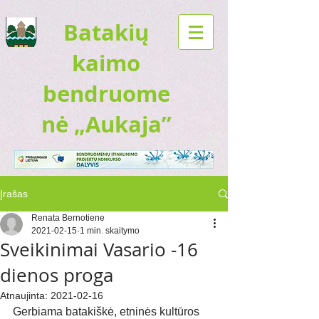
Batakių
kaimo
bendruome
nė „Aukaja”
Įrašas
Renata Bernotiene
2021-02-15
1 min. skaitymo
Sveikinimai Vasario -16
dienos proga
Atnaujinta:
2021-02-16
Gerbiama batakiškė, etninės kultūros 