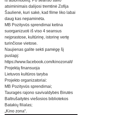
iš automobilių. Po seanso savo 
atsiminimais dalijosi tremtinė Zofija 
Šaulienė, kuri sakė, kad filme liko labai 
daug kas nepaminėta. 
MB Pozityvūs sprendimai ketina 
suorganizuoti iš viso 4 seansus 
neįprastose, kultūrinę, istorinę vertę 
turinčiose vietose. 
Naujienas galite sekti pamėgę šį 
puslapį: 
https://www.facebook.com/kinozonalt/ 
Projektą finansuoja 
Lietuvos kultūros taryba 
Projekto organizatoriai: 
MB Pozityvūs sprendimai; 
Tauragės rajono savivaldybės Birutės 
Baltrušaitytės viešosios bibliotekos 
Batakių filialas;
„Kino zona“.