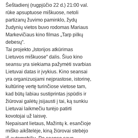
Šeštadienį (rugpjūčio 22 d.) 21:00 val. 
rūke apsuptuose miškuose, netoli 
partizanų žuvimo paminklo, žydų 
žudynių vietos buvo rodomas Mariaus 
Markevičiaus kino filmas „Tarp pilkų 
debesų“. 
Tai projekto „Istorijos atkūrimas 
Lietuvos miškuose“ dalis. Šiuo kino 
seansu yra siekiama pažymėti svarbias 
Lietuvai datas ir įvykius. Kino seansai 
yra organizuojami neįprastose, istorinę, 
kultūrinę vertę turinčiose vietose tam, 
kad būtų labiau sustiprintas įspūdis ir 
žiūrovai galėtų įsijausti į tai, ką sunkiu 
Lietuvai laikmečiu turėjo patirti 
kovotojai už laisvę. 
Nepaisant lietaus, Mažintų k. esančioje 
miško aikštelėje, kiną žiūrovai stebėjo 