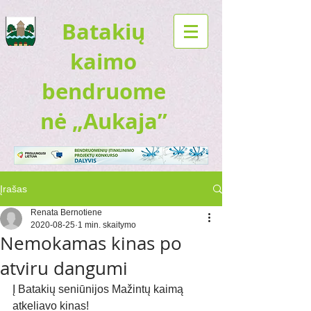
Batakių
kaimo
bendruome
nė „Aukaja”
Įrašas
Renata Bernotiene
2020-08-25
1 min. skaitymo
Nemokamas kinas po
atviru dangumi
Į Batakių seniūnijos Mažintų kaimą 
atkeliavo kinas! 