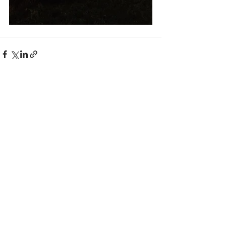
Rodyti viską
Naujausi įrašai