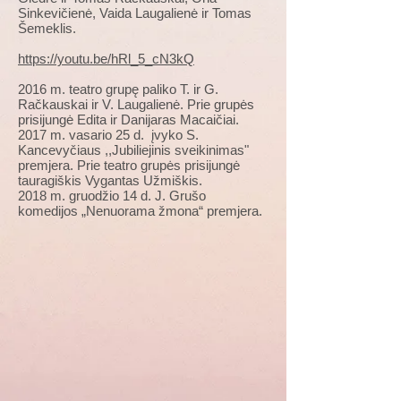
Sinkevičienė, Vaida Laugalienė ir Tomas
Šemeklis.
https://youtu.be/hRl_5_cN3kQ
2016 m. teatro grupę paliko T. ir G.
Račkauskai ir V. Laugalienė. Prie grupės
prisijungė Edita ir Danijaras Macaičiai.
2017 m. vasario 25 d. įvyko S.
Kancevyčiaus ,,Jubiliejinis sveikinimas"
premjera. Prie teatro grupės prisijungė
tauragiškis Vygantas Užmiškis.
2018 m. gruodžio 14 d. J. Grušo
komedijos „Nenuorama žmona“ premjera.