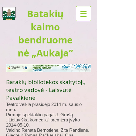
Batakių
kaimo
bendruome
nė „Aukaja”
Batakių bibliotekos skaitytojų
teatro vadovė - Laisvutė
Pavalkienė
Teatro veikla prasidėjo 2014 m. sausio
mėn.
Pirmojo spektaklio pagal J. Grušą
,,Lietuviška komedija" premjera įvyko
2014-05-10
.
Vaidino Renata Bernotienė, Zita Randienė,
Giedrė ir Tomas Račkauskai, Ona