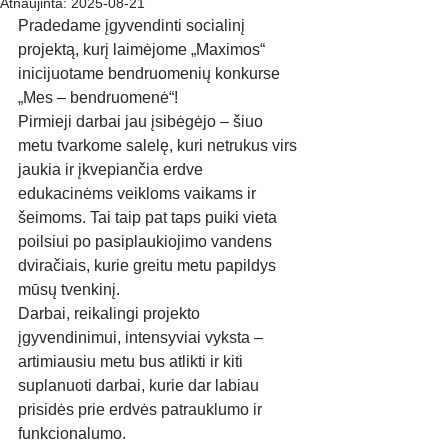
Atnaujinta:
2025-08-21
Pradedame įgyvendinti socialinį 
projektą, kurį laimėjome „Maximos“ 
inicijuotame bendruomenių konkurse 
„Mes – bendruomenė“!
Pirmieji darbai jau įsibėgėjo – šiuo 
metu tvarkome salelę, kuri netrukus virs 
jaukia ir įkvepiančia erdve 
edukacinėms veikloms vaikams ir 
šeimoms. Tai taip pat taps puiki vieta 
poilsiui po pasiplaukiojimo vandens 
dviračiais, kurie greitu metu papildys 
mūsų tvenkinį.
Darbai, reikalingi projekto 
įgyvendinimui, intensyviai vyksta – 
artimiausiu metu bus atlikti ir kiti 
suplanuoti darbai, kurie dar labiau 
prisidės prie erdvės patrauklumo ir 
funkcionalumo.