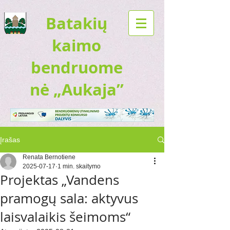
Batakių
kaimo
bendruome
nė „Aukaja”
Įrašas
Renata Bernotiene
2025-07-17
1 min. skaitymo
Projektas „Vandens
pramogų sala: aktyvus
laisvalaikis šeimoms“