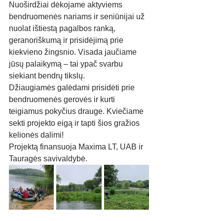
Nuoširdžiai dėkojame aktyviems 
bendruomenės nariams ir seniūnijai už 
nuolat ištiestą pagalbos ranką, 
geranoriškumą ir prisidėjimą prie 
kiekvieno žingsnio. Visada jaučiame 
jūsų palaikymą – tai ypač svarbu 
siekiant bendrų tikslų.
Džiaugiamės galėdami prisidėti prie 
bendruomenės gerovės ir kurti 
teigiamus pokyčius drauge. Kviečiame 
sekti projekto eigą ir tapti šios gražios 
kelionės dalimi!
Projektą finansuoja Maxima LT, UAB ir 
Tauragės savivaldybė.