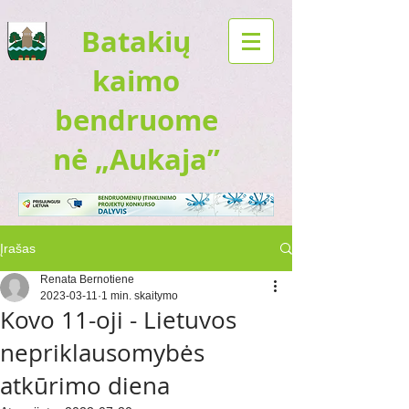
Batakių
kaimo
bendruome
nė „Aukaja”
Įrašas
Renata Bernotiene
2023-03-11
1 min. skaitymo
Kovo 11-oji - Lietuvos
nepriklausomybės
atkūrimo diena