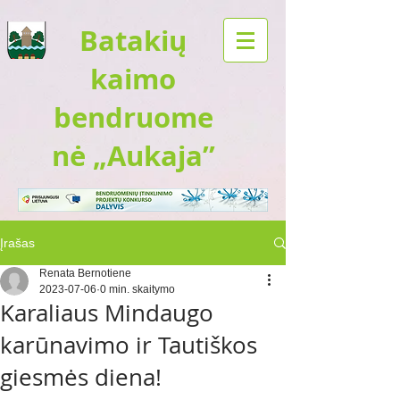
Batakių
kaimo
bendruome
nė „Aukaja”
Įrašas
Renata Bernotiene
2023-07-06
0 min. skaitymo
Karaliaus Mindaugo
karūnavimo ir Tautiškos
giesmės diena!