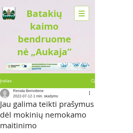
Batakių
kaimo
bendruome
nė „Aukaja”
Įrašas
Renata Bernotiene
2022-07-12
1 min. skaitymo
Jau galima teikti prašymus
dėl mokinių nemokamo
maitinimo