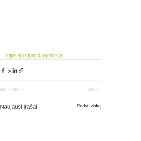
https://inx.lv/redirect/SeO4
Rodyti viską
Naujausi įrašai