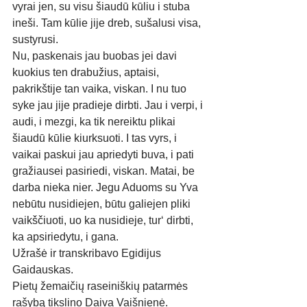
vyrai jen, su visu šiaudū kūliu i stuba 
ineši. Tam kūlie jije dreb, sušalusi visa, 
sustyrusi. 
Nu, paskenais jau buobas jei davi 
kuokius ten drabužius, aptaisi, 
pakrikštije tan vaika, viskan. I nu tuo 
syke jau jije pradieje dirbti. Jau i verpi, i 
audi, i mezgi, ka tik nereiktu plikai 
šiaudū kūlie kiurksuoti. I tas vyrs, i 
vaikai paskui jau apriedyti buva, i pati 
gražiausei pasiriedi, viskan. Matai, be 
darba nieka nier. Jegu Aduoms su Yva 
nebūtu nusidiejen, būtu galiejen pliki 
vaikščiuoti, uo ka nusidieje, tur‘ dirbti, 
ka apsiriedytu, i gana.
Užrašė ir transkribavo Egidijus 
Gaidauskas. 
Pietų žemaičių raseiniškių patarmės 
rašybą tikslino Daiva Vaišnienė. 