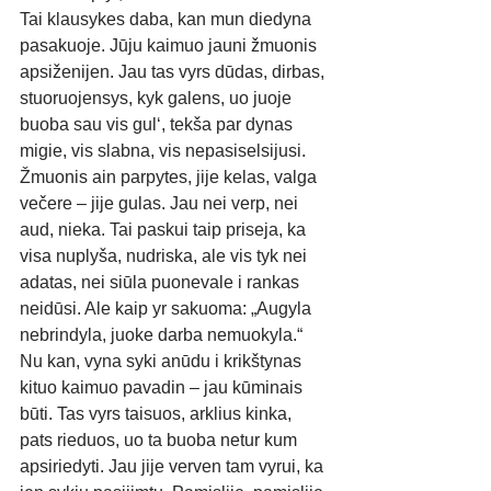
Tai klausykes daba, kan mun diedyna 
pasakuoje. Jūju kaimuo jauni žmuonis 
apsiženijen. Jau tas vyrs dūdas, dirbas, 
stuoruojensys, kyk galens, uo juoje 
buoba sau vis gul‘, tekša par dynas 
migie, vis slabna, vis nepasiselsijusi. 
Žmuonis ain parpytes, jije kelas, valga 
večere – jije gulas. Jau nei verp, nei 
aud, nieka. Tai paskui taip priseja, ka 
visa nuplyša, nudriska, ale vis tyk nei 
adatas, nei siūla puonevale i rankas 
neidūsi. Ale kaip yr sakuoma: „Augyla 
nebrindyla, juoke darba nemuokyla.“ 
Nu kan, vyna syki anūdu i krikštynas 
kituo kaimuo pavadin – jau kūminais 
būti. Tas vyrs taisuos, arklius kinka, 
pats rieduos, uo ta buoba netur kum 
apsiriedyti. Jau jije verven tam vyrui, ka 