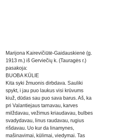
Marijona Kairevičiūtė-Gaidauskienė (g. 
1913 m.) iš Gerviečių k. (Tauragės r.) 
pasakoja: 
BUOBA KŪLIE
Kita syki žmuonis dirbdava. Sauliki 
spykt, i jau puo laukus visi krūvums 
kiuž, dūdas sau puo sava barus. Aš, ka 
pri Valantiejaus tarnavau, karves 
milždavau, vežimus kriaudavau, bulbes 
svadydavau, linus raudavau, rugius 
rišdavau. Uo kur da linamynes, 
mašinavimai, kūlimai, viedymai. Tas 