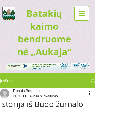
Batakių
kaimo
bendruome
nė „Aukaja”
Įrašas
Renata Bernotiene
2020-11-04
2 min. skaitymo
Istorija iš Būdo žurnalo