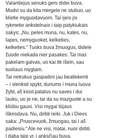
Valantiejus senuks gers didei buva. 
Mudvi su da kita mergele ne stubuo, uo 
klietie myguodavuom. Tai ijeis jis 
rykmetie ankstelnais i taip patykiukais 
sakys: „Nu, peles muna, nu, kates, nu, 
lapes, nemyguoket, kelketies, 
kelketies.“ Tuoks buva žmuogus, didele 
žuode niekada nier pasakes. Tai mas 
pakelam galvas, uo kai tik išein, sau 
tuoliaus mygtam. 
Tai netrukus gaspadini jau beatlekenti 
– i slenksti spykt, duriums i muna luova 
žybt, aš kiūst patalus nu saves i dui 
lauku, uo je ne, tai da su mazguote a su 
kliūbu gausi. Visi mygai tūjaus 
iškrisdava. Nu, dirbti reiki. Juk i Dievs 
saka: „Pruocevuok, žmuogau, tai i aš 
padiesiu.“ Ale ne visi, matai, nuor dirbti. 
I daba taip yr, i anksčiau buva. 