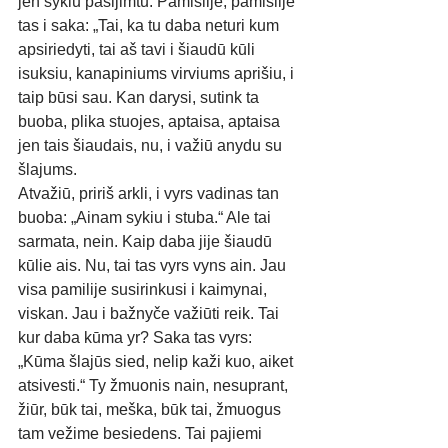
jen sykiu pasijimtu. Pamislije, pamislije 
tas i saka: „Tai, ka tu daba neturi kum 
apsiriedyti, tai aš tavi i šiaudū kūli 
isuksiu, kanapiniums virviums aprišiu, i 
taip būsi sau. Kan darysi, sutink ta 
buoba, plika stuojes, aptaisa, aptaisa 
jen tais šiaudais, nu, i važiū anydu su 
šlajums. 
Atvažiū, pririš arkli, i vyrs vadinas tan 
buoba: „Ainam sykiu i stuba.“ Ale tai 
sarmata, nein. Kaip daba jije šiaudū 
kūlie ais. Nu, tai tas vyrs vyns ain. Jau 
visa pamilije susirinkusi i kaimynai, 
viskan. Jau i bažnyče važiūti reik. Tai 
kur daba kūma yr? Saka tas vyrs: 
„Kūma šlajūs sied, nelip kaži kuo, aiket 
atsivesti.“ Ty žmuonis nain, nesuprant, 
žiūr, būk tai, meška, būk tai, žmuogus 
tam vežime besiedens. Tai pajiemi 