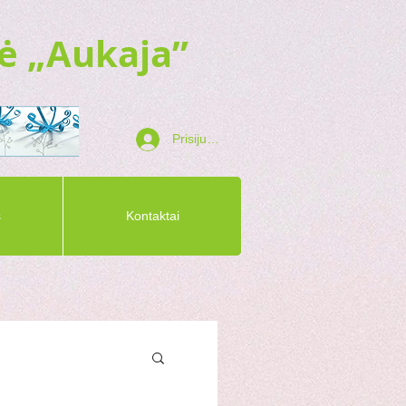
ė „Aukaja”
Prisijungti
s
Kontaktai