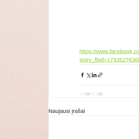
https://www.facebook.c
story_fbid=173352763
Naujausi įrašai