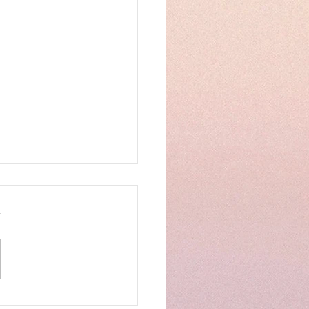
 kvietė pažinti, kurti