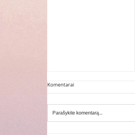
Komentarai
Parašykite komentarą...
Šv. Onos atlaidai ir