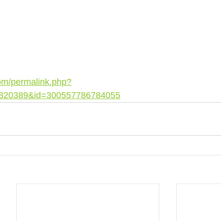
om/permalink.php?
6820389&id=300557786784055