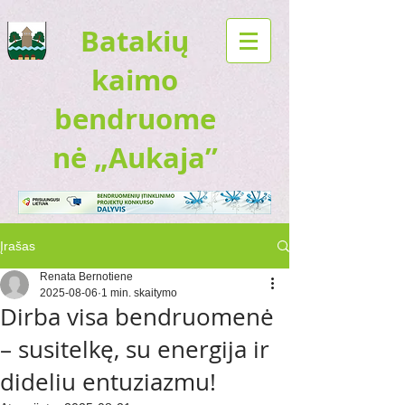
Batakių
kaimo
bendruome
nė „Aukaja”
Įrašas
Renata Bernotiene
2025-08-06
1 min. skaitymo
Dirba visa bendruomenė
– susitelkę, su energija ir
dideliu entuziazmu!