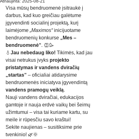
Atnaujinta:
2025-08-21
Visa mūsų bendruomenė įsitraukė į 
darbus, kad kuo greičiau galėtume 
įgyvendinti socialinį projektą, kurį 
laimėjome 
„Maximos“
 inicijuotame 
bendruomenių konkurse 
„Mes – 
bendruomenė“
. 👏🥳
💧
Jau nebedaug liko! 
Tikimės, kad jau 
visai netrukus įvyks 
projekto 
pristatymas ir vandens dviračių 
„startas“
 – oficialiai atidarysime 
bendruomenės iniciatyva įgyvendintą 
vandens pramogų veiklą
.
Nauji vandens dviračiai, edukacijos 
gamtoje ir nauja erdvė vaikų bei šeimų 
užimtumui – visa tai kuriame kartu, su 
meile ir rūpesčiu savo kraštui!
Sekite naujienas – susitiksime prie 
tvenkinio! 🌿🌞                                