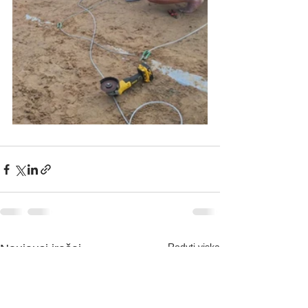
Rodyti viską
Naujausi įrašai