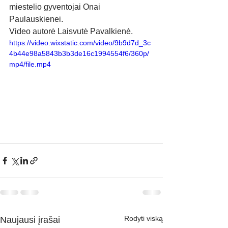
miestelio gyventojai Onai 
Paulauskienei.
Video autorė Laisvutė Pavalkienė.
https://video.wixstatic.com/video/9b9d7d_3c
4b44e98a5843b3b3de16c1994554f6/360p/
mp4/file.mp4
Rodyti viską
Naujausi įrašai