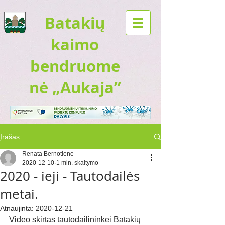
Batakių
kaimo
bendruome
nė „Aukaja”
Įrašas
Renata Bernotiene
2020-12-10
1 min. skaitymo
2020 - ieji - Tautodailės
metai.
Atnaujinta:
2020-12-21
Video skirtas tautodailininkei Batakių 